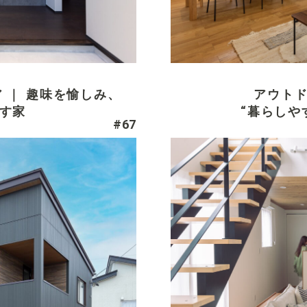
ア ｜ 趣味を愉しみ、
アウト
す家
“暮らしや
#67