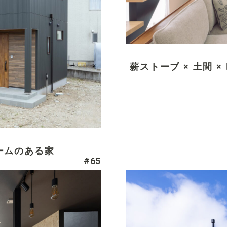
薪ストーブ × 土間 
ームのある家
#65