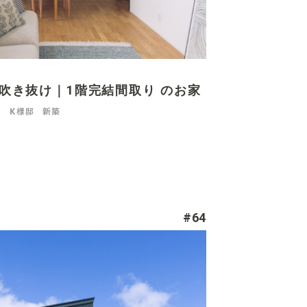
× 吹き抜け｜1階完結間取り のお家
K様邸 新築
#64