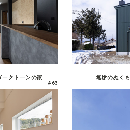
ダークトーンの家
無垢のぬく
#63