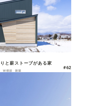
もりと薪ストーブがある家
#62
W様邸 新築